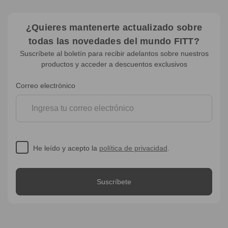
¿Quieres mantenerte actualizado sobre
todas las novedades del mundo FITT?
Suscríbete al boletín para recibir adelantos sobre nuestros
productos y acceder a descuentos exclusivos
Suscripción
Correo electrónico
al
boletín
He leído y acepto la
política de privacidad
.