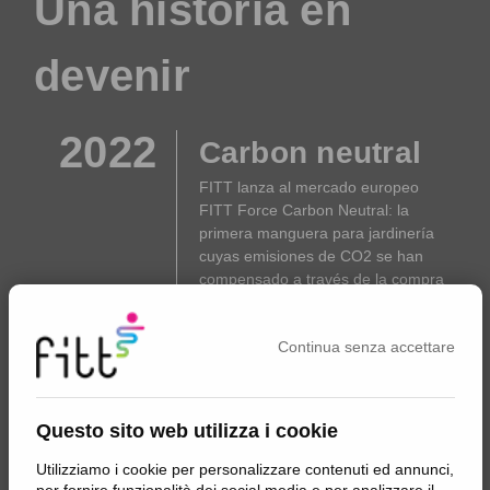
Una historia en
devenir
2022
Carbon neutral
FITT lanza al mercado europeo
FITT Force Carbon Neutral: la
primera manguera para jardinería
cuyas emisiones de CO2 se han
compensado a través de la compra
de créditos de carbono.
Continua senza accettare
2021
Sociedad Benefit
Questo sito web utilizza i cookie
FITT mide su base de referencia
Utilizziamo i cookie per personalizzare contenuti ed annunci,
para la sostenibilidad, diseña un plan