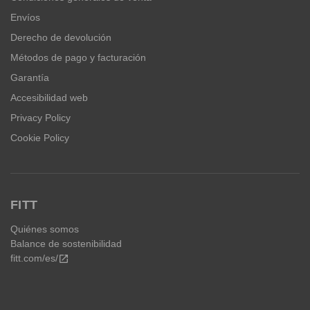
Envíos
Derecho de devolución
Métodos de pago y facturación
Garantía
Accesibilidad web
Privacy Policy
Cookie Policy
FITT
Quiénes somos
Balance de sostenibilidad
fitt.com/es/
open_in_new