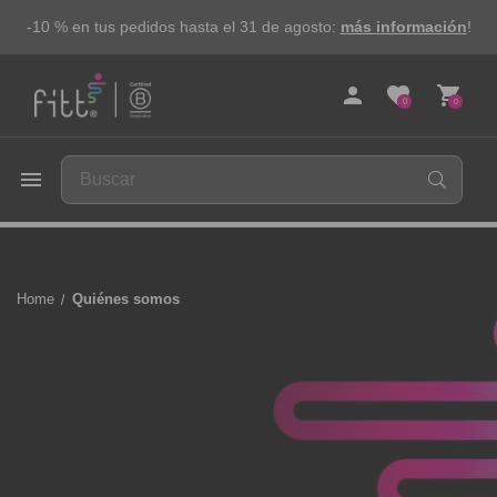
-10 % en tus pedidos hasta el 31 de agosto:
más información
!
person
favorite
shopping_cart
0
0
FITT
menu
Home
Quiénes somos