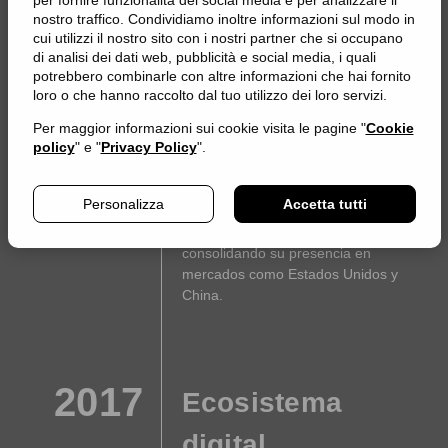
per fornire funzionalità dei social media e per analizzare il
de evolución de su perfil, de los
nostro traffico. Condividiamo inoltre informazioni sul modo in
rendimientos de sostenibilidad y se
cui utilizzi il nostro sito con i nostri partner che si occupano
convierte en Sociedad Benefit.
di analisi dei dati web, pubblicità e social media, i quali
potrebbero combinarle con altre informazioni che hai fornito
loro o che hanno raccolto dal tuo utilizzo dei loro servizi.
Per maggior informazioni sui cookie visita le pagine "
Cookie
2019
policy
" e "
Privacy Policy
".
50° aniversario
FITT celebra su 50° aniversario
Personalizza
Accetta tutti
introduciendo la Sostenibilidad entre
los pilares de Visión para el 2023, y
consolidando su presencia en
mercados como Estados Unidos y
China.
2017
Ecosistema
digital