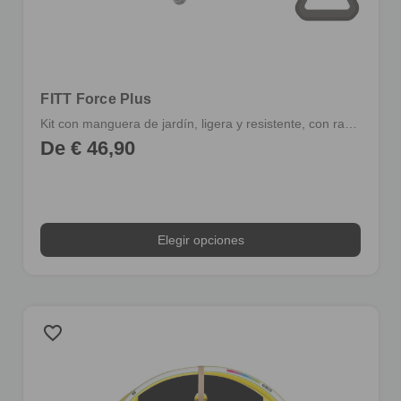
FITT Force Plus
Kit con manguera de jardín, ligera y resistente, con racores y lanza, integrada con pistola multichorro y soporte para colgarla
De € 46,90
Elegir opciones
favorite_border