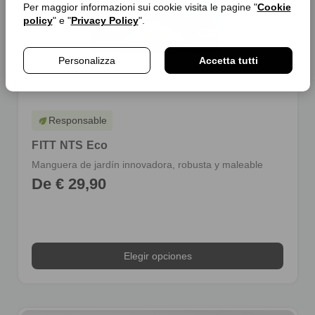
Per maggior informazioni sui cookie visita le pagine "
Cookie
policy
" e "
Privacy Policy
".
Personalizza
Accetta tutti
Responsable
eco
FITT NTS Eco
Manguera de jardín innovadora, robusta y maleable
De € 29,90
Elegir opciones