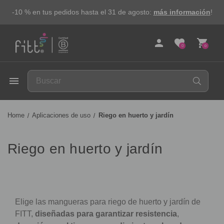
-10 % en tus pedidos hasta el 31 de agosto:
más información
!
person
favorite
shopping_cart
0
0
FITT
menu
Home
Aplicaciones de uso
Riego en huerto y jardín
Riego en huerto y jardín
Elige las mangueras para riego de huerto y jardín de
FITT,
diseñadas para garantizar resistencia
,