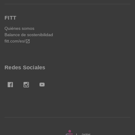
FITT
Quiénes somos
Balance de sostenibilidad
fitt.com/es/
open_in_new
Redes Sociales
FITT