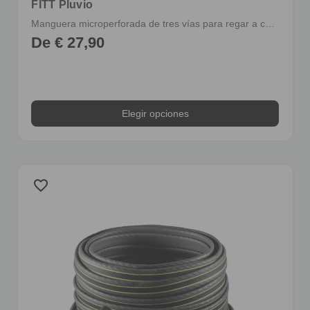
FITT Pluvio
Manguera microperforada de tres vías para regar a chorro o impregnación
De € 27,90
Elegir opciones
favorite_border