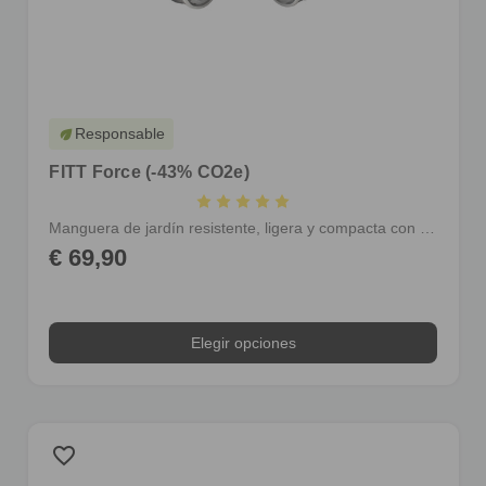
Responsable
eco
FITT Force (-43% CO2e)
Manguera de jardín resistente, ligera y compacta con racores
€ 69,90
Elegir opciones
favorite_border