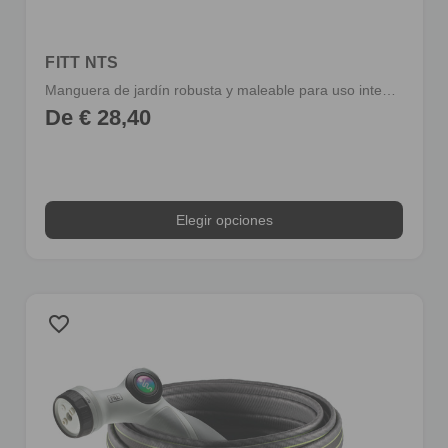
FITT NTS
Manguera de jardín robusta y maleable para uso intensivo
De € 28,40
Elegir opciones
favorite_border