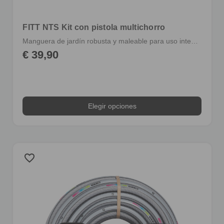
FITT NTS Kit con pistola multichorro
Manguera de jardín robusta y maleable para uso intensivo con racores y pistola multichorro
€ 39,90
Elegir opciones
favorite_border