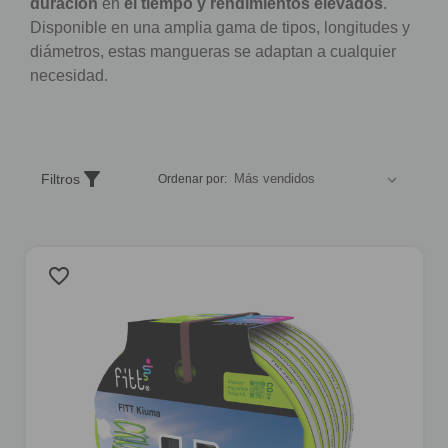
duración
en
el tiempo y rendimientos elevados
.
Disponible en una amplia gama de tipos, longitudes y
diámetros, estas mangueras se adaptan a cualquier
necesidad.
Ordenar
filter_alt
Filtros
Ordenar por:
productos
según
un
criterio
favorite_border