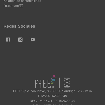
Balance de sostenibilidad
fitt.com/es/
open_in_new
Redes Sociales
FITT
FITT S.p.A. Via Piave, 8 - 36066 Sandrigo (VI) - Italia
P.IVA 00162620249
REG. IMP. / C.F. 00162620249