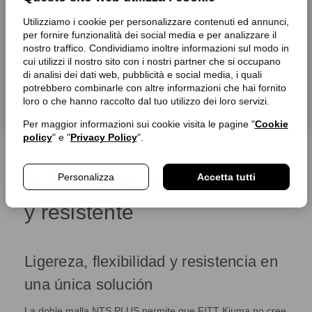
€ 69
Utilizziamo i cookie per personalizzare contenuti ed annunci,
per fornire funzionalità dei social media e per analizzare il
nostro traffico. Condividiamo inoltre informazioni sul modo in
Elegir opciones
cui utilizzi il nostro sito con i nostri partner che si occupano
di analisi dei dati web, pubblicità e social media, i quali
potrebbero combinarle con altre informazioni che hai fornito
loro o che hanno raccolto dal tuo utilizzo dei loro servizi.
Per maggior informazioni sui cookie visita le pagine "
Cookie
policy
" e "
Privacy Policy
".
FITT Kiuma: ligero, flexible
Personalizza
Accetta tutti
y resistente
Ligereza, flexibilidad y resistencia en
una única solución
La doble malla NTS PLUS permite que FITT Kiuma no cree