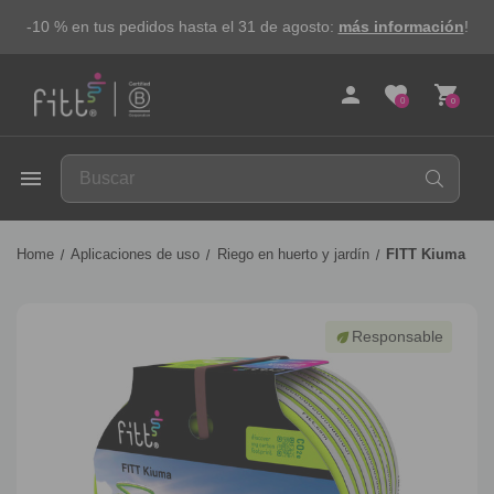
-10 % en tus pedidos hasta el 31 de agosto:
más información
!
person
favorite
shopping_cart
0
0
FITT
menu
Home
Aplicaciones de uso
Riego en huerto y jardín
FITT Kiuma
Responsable
eco