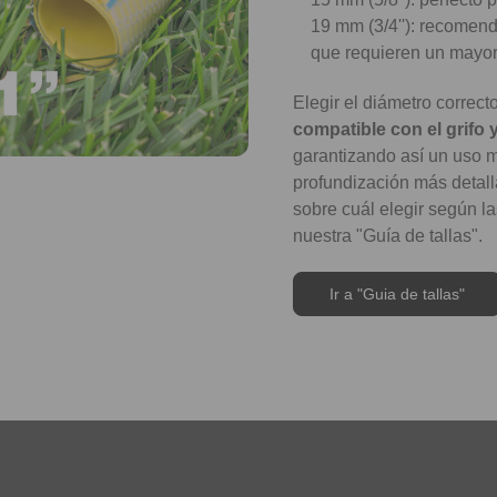
19 mm (3/4''): recomen
que requieren un mayor
Elegir el diámetro correct
compatible con el grifo 
garantizando así un uso m
profundización más detall
sobre cuál elegir según l
nuestra "Guía de tallas".
Ir a "Guia de tallas"