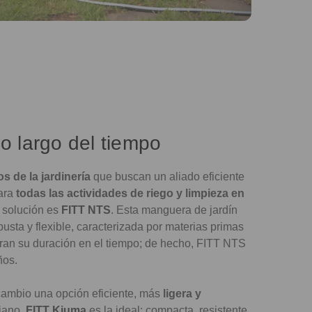
lo largo del tiempo
s de la jardinería
que buscan un aliado eficiente
para
todas las actividades de riego y limpieza en
e solución es
FITT NTS
. Esta manguera de jardín
usta y flexible, caracterizada por materias primas
ran su duración en el tiempo; de hecho, FITT NTS
ños.
ambio una opción eficiente, más
ligera y
iano,
FITT Kiuma
es la ideal: compacta, resistente