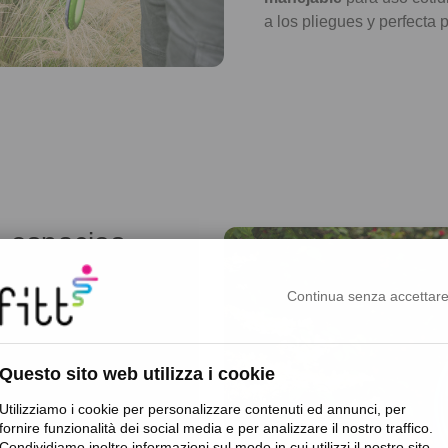
a los pliegues y perfecta 
 espacios
Continua senza accettar
as y balcones
, es
a
, que se pueda manejar
Questo sito web utilizza i cookie
Utilizziamo i cookie per personalizzare contenuti ed annunci, per
ias a su estructura
fornire funzionalità dei social media e per analizzare il nostro traffico.
idad la hace ideal para
Condividiamo inoltre informazioni sul modo in cui utilizzi il nostro sito