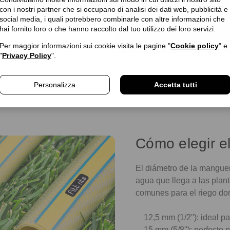
con i nostri partner che si occupano di analisi dei dati web, pubblicità e
s modos un riego eficaz y
social media, i quali potrebbero combinarle con altre informazioni che
hai fornito loro o che hanno raccolto dal tuo utilizzo dei loro servizi.
Per maggior informazioni sui cookie visita le pagine "
Cookie policy
" e
"
Privacy Policy
".
Personalizza
Accetta tutti
Cómo elegir el
El diámetro de la mangue
agua que llega a las plan
comunes para el riego do
12,5 mm (1/2''): ideal p
15 mm (5/8''): perfecto