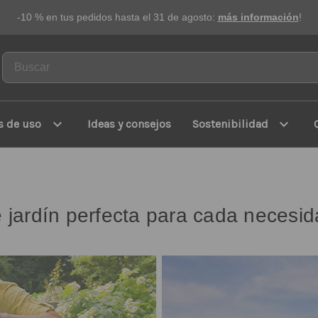
-10 % en tus pedidos hasta el 31 de agosto:
más información
!
expand_more
expand_more
s de uso
Ideas y consejos
Sostenibilidad
 jardín perfecta para cada necesi