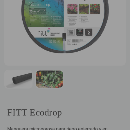
FITT Ecodrop
Manguera microporosa para riego enterrado y en