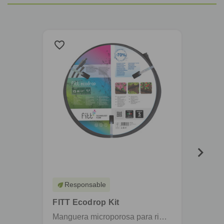
favorite_border
favorite_border
Responsable
eco
FITT Ecodrop Kit
FITT 
Manguera microporosa para riego enterrado y en superficie