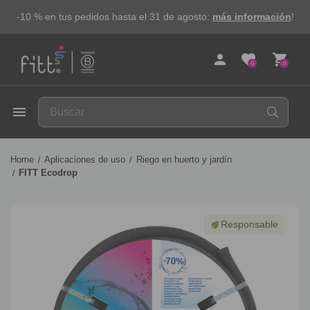
-10 % en tus pedidos hasta el 31 de agosto:
más información
!
person
favorite
shopping_cart
0
0
FITT
menu
Home
Aplicaciones de uso
Riego en huerto y jardín
FITT Ecodrop
Responsable
eco