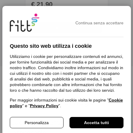
€ 21,90
De €
Continua senza accettare
Elegir opciones
Questo sito web utilizza i cookie
Utilizziamo i cookie per personalizzare contenuti ed annunci,
per fornire funzionalità dei social media e per analizzare il
nostro traffico. Condividiamo inoltre informazioni sul modo in
cui utilizzi il nostro sito con i nostri partner che si occupano
di analisi dei dati web, pubblicità e social media, i quali
potrebbero combinarle con altre informazioni che hai fornito
FITT Ecodrop: sencillez y
loro o che hanno raccolto dal tuo utilizzo dei loro servizi.
eficiencia en el riego
Per maggior informazioni sui cookie visita le pagine "
Cookie
policy
" e "
Privacy Policy
".
Cada gota cuenta: riega de forma
Personalizza
Accetta tutti
responsable