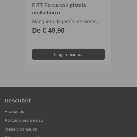
FITT Force con pistola
FITT 
multichorro
multi
Manguera de jardín resistente, ligera y compacta con racores y pistola multichorro
De € 49,90
€ 39
Elegir opciones
Descubrir
Productos
Aplicaciones de uso
Ideas y consejos