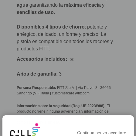
agua
garantizando la
máxima eficacia
y
sencillez de uso
.
Disponibles 4 tipos de chorro
: potente y
enérgico, delicado, uniforme y preciso. La
pistola es compatible con todos los racores y
productos FITT.
Accesorios incluidos:
Años de garantía:
3
Persona Responsable:
FITT S.p.A. | Via Piave, 8 | 36066
Sandrigo (VI) | Italia | customercare@fitt.com
Información sobre la seguridad (Reg. UE 2023/988):
El
producto no tiene ninguna advertencia y información de
seguridad, ya que puede ser utilizado de forma segura y
como se pretende sin ella.
Continua senza accettare