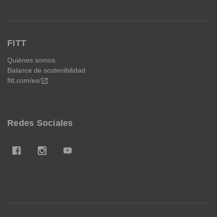
FITT
Quiénes somos
Balance de sostenibilidad
fitt.com/es/
open_in_new
Redes Sociales