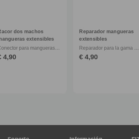
Racor dos machos
Reparador mangueras
mangueras extensibles
extensibles
Conector para mangueras extensibles con empalmes rápidos
Reparador para la gama FITT Ikon y FITT Yo
€ 4,90
€ 4,90
Soporte
Información
FI