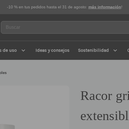
-10 % en tus pedidos hasta el 31 de agosto:
más información
!
expand_more
expand_more
s de uso
Ideas y consejos
Sostenibilidad
bles
Racor gr
extensib