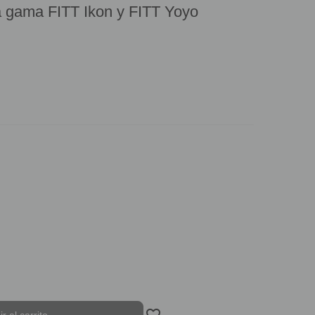
la gama FITT Ikon y FITT Yoyo
Añadiendo al carrito… Se ha añadido el
favorite_border
_es