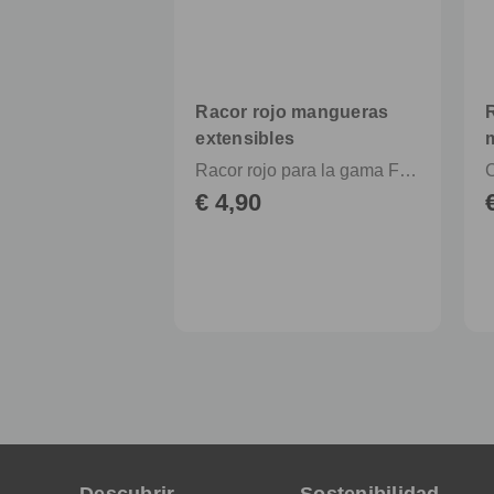
Racor rojo mangueras
extensibles
Racor rojo para la gama FITT Ikon y FITT Yoyo
€ 4,90
Descubrir
Sostenibilidad