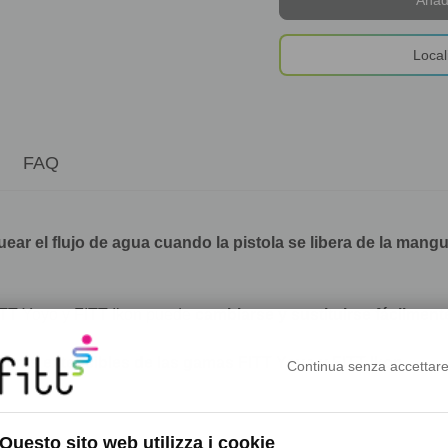
Local
FAQ
ear el flujo de agua cuando la pistola se libera de la mangue
FITT Yoyo y FITT Ikon puede
cambiarse y sustituirse fácilment
eras extensibles de las gamas FITT Yoyo y FITT Ikon
.
Continua senza accettar
Questo sito web utilizza i cookie