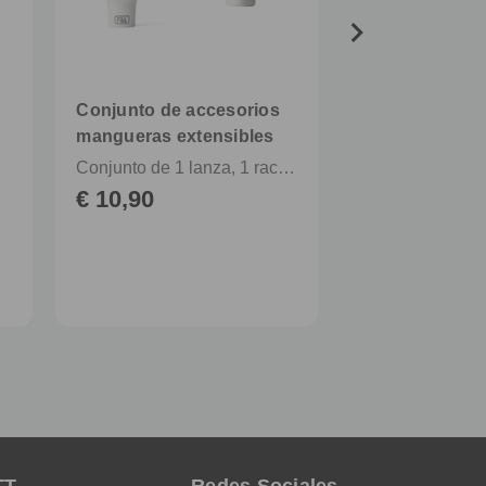
Conjunto de accesorios
Racor FITT Fo
mangueras extensibles
yo
Conjunto de 1 lanza, 1 racor aquastop y 1 adaptador de grifo para cocinas y baños
€ 4,90
€ 10,90
TT
Redes Sociales