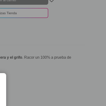
izas Tienda
ra y el grifo
. Racor un 100% a prueba de
e
.
e