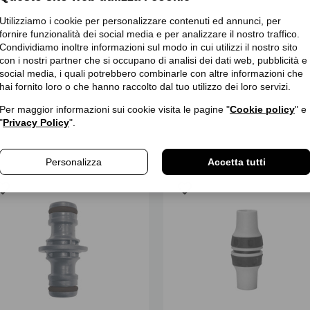
Utilizziamo i cookie per personalizzare contenuti ed annunci, per
andrigo (VI) | Italia | customercare@fitt.com
fornire funzionalità dei social media e per analizzare il nostro traffico.
Condividiamo inoltre informazioni sul modo in cui utilizzi il nostro sito
roducto no tiene ninguna advertencia y información de seguridad, ya que puede ser
con i nostri partner che si occupano di analisi dei dati web, pubblicità e
social media, i quali potrebbero combinarle con altre informazioni che
hai fornito loro o che hanno raccolto dal tuo utilizzo dei loro servizi.
Per maggior informazioni sui cookie visita le pagine "
Cookie policy
" e
"
Privacy Policy
".
Personalizza
Accetta tutti
rite_border
favorite_border