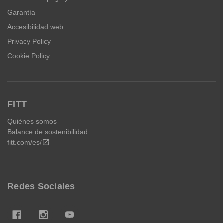
Garantía
Accesibilidad web
Privacy Policy
Cookie Policy
FITT
Quiénes somos
Balance de sostenibilidad
fitt.com/es/
open_in_new
Redes Sociales