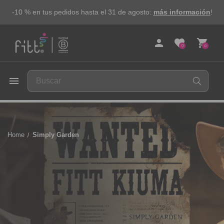
-10 % en tus pedidos hasta el 31 de agosto:
más información
!
person
favorite
shopping_cart
0
0
FITT
menu
Home
Simply Garden