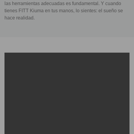
las herramientas adecuadas es fundamental. Y cuando
tienes FITT Kiuma en tus manos, lo sientes: el sueño se
hace realidad.