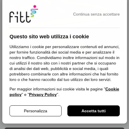
Continua senza accettare
Questo sito web utilizza i cookie
Utilizziamo i cookie per personalizzare contenuti ed annunci,
per fornire funzionalità dei social media e per analizzare il
Sinuosa como un río
nostro traffico. Condividiamo inoltre informazioni sul modo in
cui utilizzi il nostro sito con i nostri partner che si occupano
di analisi dei dati web, pubblicità e social media, i quali
Como un río que fluye entre las rocas, fluyendo en cada
potrebbero combinarle con altre informazioni che hai fornito
curva sin oponerse al paisaje,
FITT Kiuma se adapta con
loro o che hanno raccolto dal tuo utilizzo dei loro servizi.
naturalidad a cada uno de tus movimientos
.
Per maggior informazioni sui cookie visita le pagine "
Cookie
policy
" e "
Privacy Policy
".
En los senderos estrechos, entre los macizos de flores o
bajo los árboles, su flexibilidad te acompaña en todas
Personalizza
Accetta tutti
partes y sin esfuerzo. Regar se convierte en un gesto
fluido, continuo, en total armonía con tu jardín.