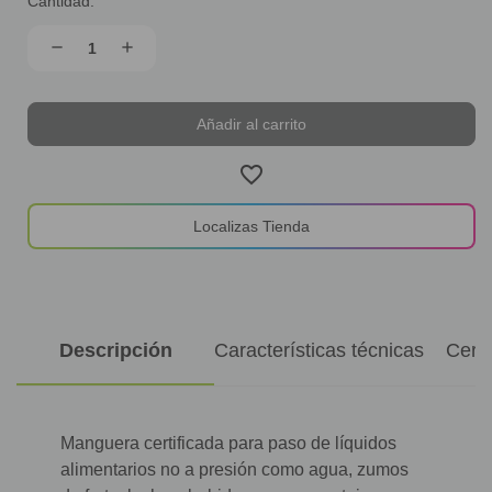
Cantidad:
Stock
actual:
Disminuir
Aumentar
remove
add
Cantidad
Cantidad
de
de
FITT
FITT
Cristallo
Cristallo
Añ
Extra_es
Extra_es
favorite_border
Localizas Tienda
Descripción
Características técnicas
Certi
Manguera certificada para paso de líquidos
alimentarios no a presión como agua, zumos