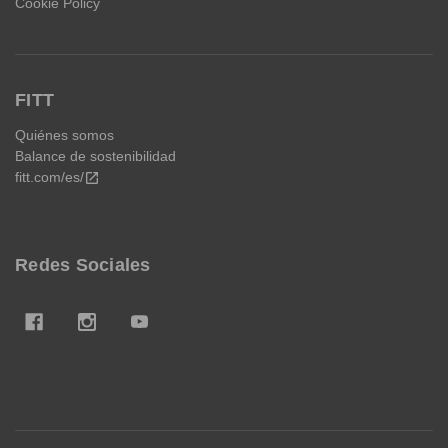
Cookie Policy
FITT
Quiénes somos
Balance de sostenibilidad
fitt.com/es/
open_in_new
Redes Sociales