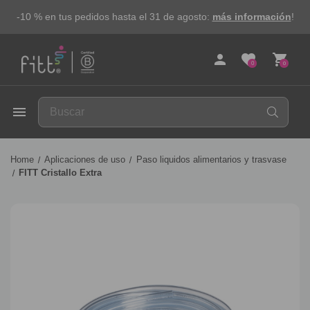
-10 % en tus pedidos hasta el 31 de agosto:
más información
!
person
favorite
shopping_cart
0
0
FITT
menu
Home
Aplicaciones de uso
Paso liquidos alimentarios y trasvase
FITT Cristallo Extra