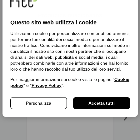
Productos relacionados
Questo sito web utilizza i cookie
Utilizziamo i cookie per personalizzare contenuti ed annunci,
per fornire funzionalità dei social media e per analizzare il
nostro traffico. Condividiamo inoltre informazioni sul modo in
favorite_border
favorite_border
cui utilizzi il nostro sito con i nostri partner che si occupano
di analisi dei dati web, pubblicità e social media, i quali
potrebbero combinarle con altre informazioni che hai fornito
loro o che hanno raccolto dal tuo utilizzo dei loro servizi.
Per maggior informazioni sui cookie visita le pagine "
Cookie
policy
" e "
Privacy Policy
".
Personalizza
Accetta tutti