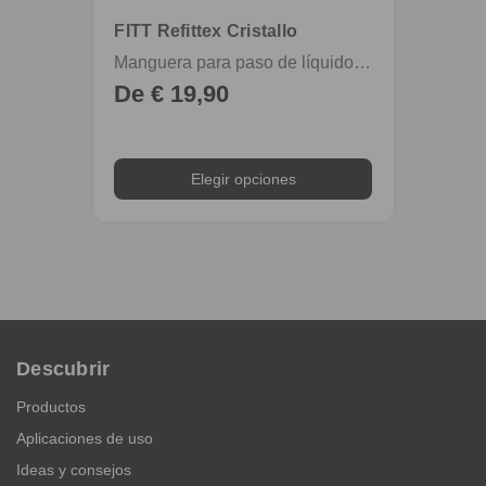
FITT Refittex Cristallo
FITT 
Manguera para paso de líquidos alimentarios y bebidas a presión
De € 19,90
De €
Elegir opciones
Descubrir
Productos
Aplicaciones de uso
Ideas y consejos