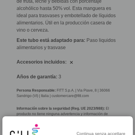
de fruta, leche y bebidas con porcentaje
alcohólico hasta 50% vol. Esta manguera es
ideal para trasvases y embotellado de líquidos
alimentarios. Útil en la producción casera de
vino o cerveza.
Este tubo está adaptado para:
Paso liquidos
alimentarios y trasvase
Accesorios incluidos:
Años de garantía:
3
Persona Responsable:
FITT S.p.A. | Via Piave, 8 | 36066
Sandrigo (VI) | Italia | customercare@fitt.com
Información sobre la seguridad (Reg. UE 2023/988):
El
producto no tiene ninguna advertencia y información de
seguridad, ya que puede ser utilizado de forma segura y
como se pretende sin ella.
Continua senza accettare