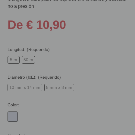
no a presión
De € 10,90
Longitud:
(Requerido)
5 m
50 m
Diámetro (IxE):
(Requerido)
10 mm x 14 mm
5 mm x 8 mm
Color: